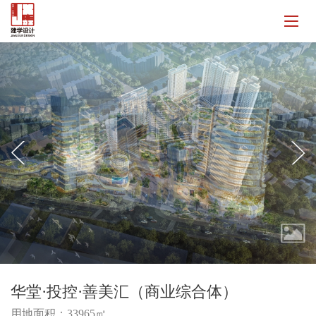
华堂·投控·善美汇（商业综合体）
用地面积：33965㎡