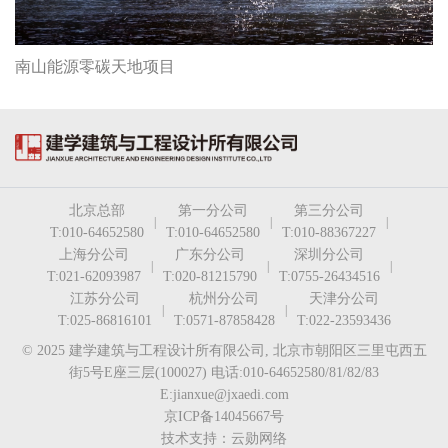
南山能源零碳天地项目
北京总部
第一分公司
第三分公司
|
|
|
T:010-64652580
T:010-64652580
T:010-88367227
上海分公司
广东分公司
深圳分公司
|
|
|
T:021-62093987
T:020-81215790
T:0755-26434516
江苏分公司
杭州分公司
天津分公司
|
|
T:025-86816101
T:0571-87858428
T:022-23593436
© 2025 建学建筑与工程设计所有限公司, 北京市朝阳区三里屯西五
街5号E座三层(100027) 电话:010-64652580/81/82/83
E:jianxue@jxaedi.com
京ICP备14045667号
技术支持：云勋网络