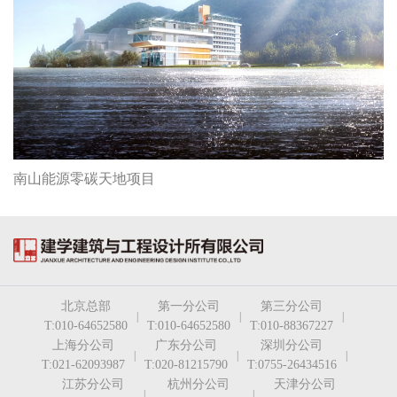
南山能源零碳天地项目
北京总部
第一分公司
第三分公司
|
|
|
T:010-64652580
T:010-64652580
T:010-88367227
上海分公司
广东分公司
深圳分公司
|
|
|
T:021-62093987
T:020-81215790
T:0755-26434516
江苏分公司
杭州分公司
天津分公司
|
|