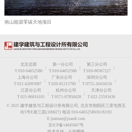
南山能源零碳天地项目
北京总部
第一分公司
第三分公司
|
|
|
T:010-64652580
T:010-64652580
T:010-88367227
上海分公司
广东分公司
深圳分公司
|
|
|
T:021-62093987
T:020-81215790
T:0755-26434516
江苏分公司
杭州分公司
天津分公司
|
|
T:025-86816101
T:0571-87858428
T:022-23593436
© 2025 建学建筑与工程设计所有限公司, 北京市朝阳区三里屯西五
街5号E座三层(100027) 电话:010-64652580/81/82/83
E:jianxue@jxaedi.com
京ICP备14045667号
技术支持：云勋网络