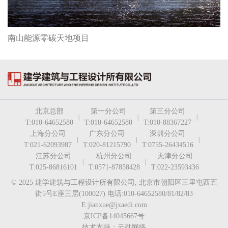
南山能源零碳天地项目
北京总部
第一分公司
第三分公司
|
|
|
T:010-64652580
T:010-64652580
T:010-88367227
上海分公司
广东分公司
深圳分公司
|
|
|
T:021-62093987
T:020-81215790
T:0755-26434516
江苏分公司
杭州分公司
天津分公司
|
|
T:025-86816101
T:0571-87858428
T:022-23593436
© 2025 建学建筑与工程设计所有限公司, 北京市朝阳区三里屯西五
街5号E座三层(100027) 电话:010-64652580/81/82/83
E:jianxue@jxaedi.com
京ICP备14045667号
技术支持：云勋网络