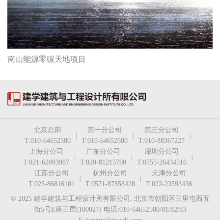
南山能源零碳天地项目
北京总部
第一分公司
第三分公司
|
|
|
T:010-64652580
T:010-64652580
T:010-88367227
上海分公司
广东分公司
深圳分公司
|
|
|
T:021-62093987
T:020-81215790
T:0755-26434516
江苏分公司
杭州分公司
天津分公司
|
|
T:025-86816101
T:0571-87858428
T:022-23593436
© 2025 建学建筑与工程设计所有限公司, 北京市朝阳区三里屯西五
街5号E座三层(100027) 电话:010-64652580/81/82/83