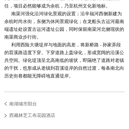
任，项目必然能够成为余杭，乃至杭州文化新地标。
南渠河强化沿河绿化景观的设置；沿辛福河西侧新建为
余杭时尚水街，东侧为休闲景观绿化；在龙船头古运河最南
端遗址处设置古运河遗址公园，同时保留南渠河北侧现状的
南渠商业步行街。
利用西险大塘堤岸与地面的高差，将新桥路 - 孙家弄段
的苕溪路适度下穿。下穿道路上盖绿化，形成宽阔的沿溪公
共空间。绿化堤顶呈北高南低的坡状，即隔绝了道路对老镇
的干扰，也形成从老镇到苕溪堤岸的自然过渡，每条南北向
历史街巷都能无障碍地直通堤岸。
南湖城市阳台
西藏林芝工布花园酒店