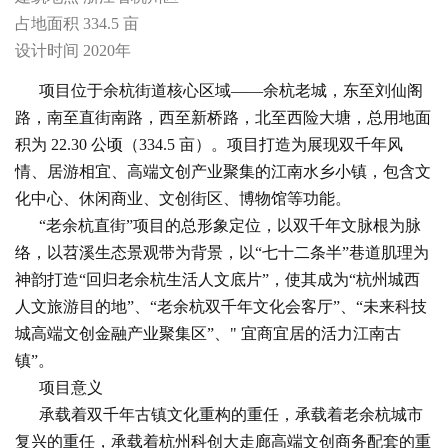
占地面积 334.5 亩
设计时间 2020年
项目位于余杭街道核心区域——余杭老城，东至刘仙阁
路，南至直街南路，西至新桥路，北至西险大塘，总用地面
积为 22.30 公顷（334.5 亩）。项目打造为展现双千年风
情、居游相宜、高端文创产业聚集的江南水乡小镇，包含文
化中心、休闲商业、文创街区、博物馆等功能。
“老余杭直街”项目的总形象定位，以双千年文脉根为脉
络，以苕溪生态景观带为背景，以“七十二条半”巷道肌理为
神韵打造“回归老余杭生活人文底片”，使其成为“杭州城西
人文旅游目的地”、“老余杭双千年文化会客厅”、“未来科技
城高端文创金融产业聚集区”、" 宜商宜居的活力江南古
镇”。
项目意义
承载着双千年古镇文化重构的重任，承载着老余杭城市
复兴的重任，承载着杭州科创大走廊高端文创商务配套的重