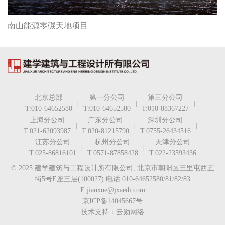
南山能源零碳天地项目
北京总部
第一分公司
第三分公司
|
|
|
T:010-64652580
T:010-64652580
T:010-88367227
上海分公司
广东分公司
深圳分公司
|
|
|
T:021-62093987
T:020-81215790
T:0755-26434516
江苏分公司
杭州分公司
天津分公司
|
|
T:025-86816101
T:0571-87858428
T:022-23593436
© 2025 建学建筑与工程设计所有限公司, 北京市朝阳区三里屯西五
街5号E座三层(100027) 电话:010-64652580/81/82/83
E:jianxue@jxaedi.com
京ICP备14045667号
技术支持：云勋网络